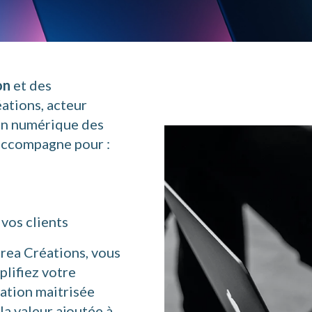
on
et des
ations, acteur
on numérique des
 accompagne pour :
 vos clients
ea Créations, vous
plifiez votre
sation maitrisée
la valeur ajoutée à