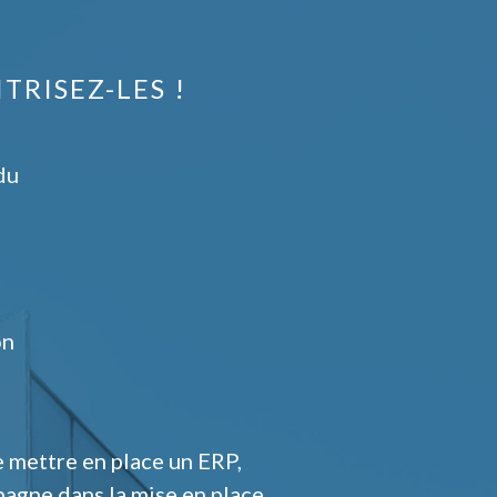
TRISEZ-LES !
du
on
e mettre en place un ERP,
pagne dans la mise en place